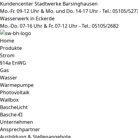
Inhalt
Kundencenter Stadtwerke Barsinghausen
springen
Mo.-Fr. 09-12 Uhr & Mo. und Do. 14-17 Uhr - Tel.: 05105/527
Wasserwerk in Eckerde
Mo.-Do. 07-16 Uhr & Fr. 07-12 Uhr - Tel.: 05105/2682
Home
Produkte
Strom
§14a EnWG
Gas
Wasser
Wärmepumpe
Photovoltaik
Wallbox
BascheLicht
Basche-€I
Unternehmen
Ansprechpartner
Ausbildung & Stellenangebote