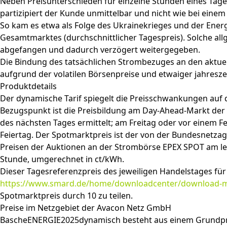
Neben Preisunterschieden für einzelne Stunden eines Tag
partizipiert der Kunde unmittelbar und nicht wie bei einem
So kam es etwa als Folge des Ukrainekrieges und der Energ
Gesamtmarktes (durchschnittlicher Tagespreis). Solche al
abgefangen und dadurch verzögert weitergegeben.
Die Bindung des tatsächlichen Strombezuges an den aktu
aufgrund der volatilen Börsenpreise und etwaiger jahresze
Produktdetails
Der dynamische Tarif spiegelt die Preisschwankungen auf
Bezugspunkt ist die Preisbildung am Day-Ahead-Markt der E
des nächsten Tages ermittelt; am Freitag oder vor einem 
Feiertag. Der Spotmarktpreis ist der von der Bundesnetzag
Preisen der Auktionen an der Strombörse EPEX SPOT am let
Stunde, umgerechnet in ct/kWh.
Dieser Tagesreferenzpreis des jeweiligen Handelstages für 
https://www.smard.de/home/downloadcenter/download-m
Spotmarktpreis durch 10 zu teilen.
Preise im Netzgebiet der Avacon Netz GmbH
BascheENERGIE2025dynamisch besteht aus einem Grundpre