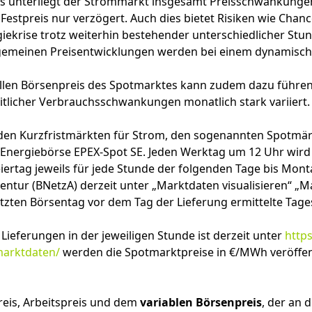
es unterliegt der Strommarkt insgesamt Preisschwankunge
 Festpreis nur verzögert. Auch dies bietet Risiken wie Chan
iekrise trotz weiterhin bestehender unterschiedlicher Stu
lgemeinen Preisentwicklungen werden bei einem dynamischen
ellen Börsenpreis des Spotmarktes kann zudem dazu führe
itlicher Verbrauchsschwankungen monatlich stark variiert.
 den Kurzfristmärkten für Strom, den sogenannten Spotmär
nergiebörse EPEX-Spot SE. Jeden Werktag um 12 Uhr wird in
Feiertag jeweils für jede Stunde der folgenden Tage bis M
entur (BNetzA) derzeit unter „Marktdaten visualisieren“ „M
zten Börsentag vor dem Tag der Lieferung ermittelte Tages
Lieferungen in der jeweiligen Stunde ist derzeit unter
http
arktdaten/
werden die Spotmarktpreise in €/MWh veröffentl
is, Arbeitspreis und dem
variablen Börsenpreis
, der an 