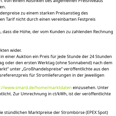
n. Von einem Absinken des allgemeinen Preisniveaus
cen.
ndenpreise zu einem starken Preisanstieg des
 Tarif nicht durch einen vereinbarten Festpreis
n, dass die Höhe, der vom Kunden zu zahlenden Rechnung
kten wider.
 einer Auktion ein Preis für jede Stunde der 24 Stunden
ontag oder den ersten Werktag (ohne Sonnabend) nach dem
arkt“ unter „Großhandelspreise“ veröffentlichte aus den
referenzpreis für Stromlieferungen in der jeweiligen
s://www.smard.de/home/marktdaten
einzusehen. Unter
icht. Zur Umrechnung in ct/kWh, ist der veröffentlichte
die stündlichen Marktpreise der Strombörse (EPEX Spot)