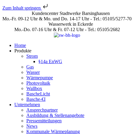
Zum Inhalt springen
Kundencenter Stadtwerke Barsinghausen
Mo.-Fr. 09-12 Uhr & Mo. und Do. 14-17 Uhr - Tel.: 05105/5277-70
Wasserwerk in Eckerde
Mo.-Do. 07-16 Uhr & Fr. 07-12 Uhr - Tel.: 05105/2682
Home
Produkte
Strom
§14a EnWG
Gas
Wasser
Wärmepumpe
Photovoltaik
Wallbox
BascheLicht
Basche-€I
Unternehmen
Ansprechpartner
Ausbildung & Stellenangebote
Pressemitteilungen
News
Kommunale Wärmeplanung