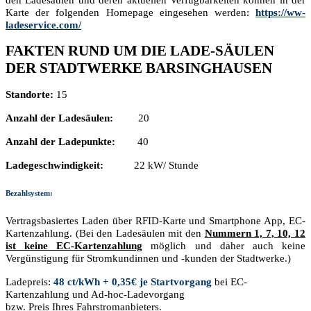
den Ladesäulen und deren aktuellen Verfügbarkeiten können in der
Karte der folgenden Homepage eingesehen werden:
https://ww-
ladeservice.com/
FAKTEN RUND UM DIE LADE-SÄULEN
DER STADTWERKE BARSINGHAUSEN
Standorte:
15
Anzahl der Ladesäulen:
20
Anzahl der Ladepunkte:
40
Ladegeschwindigkeit:
22 kW/ Stunde
Bezahlsystem:
Vertragsbasiertes Laden über RFID-Karte und Smartphone App, EC-
Kartenzahlung. (Bei den Ladesäulen mit den
Nummern 1, 7, 10, 12
ist keine EC-Kartenzahlung
möglich
und daher auch keine
Vergünstigung für Stromkundinnen und -kunden der Stadtwerke.)
Ladepreis:
48 ct/kWh + 0,35€ je Startvorgang
bei EC-
Kartenzahlung und Ad-hoc-Ladevorgang
bzw. Preis Ihres Fahrstromanbieters.