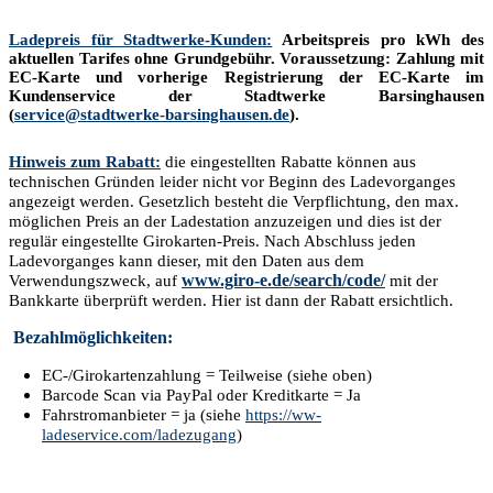
Ladepreis für Stadtwerke-Kunden:
Arbeitspreis pro kWh des
aktuellen Tarifes ohne Grundgebühr. Voraussetzung: Zahlung mit
EC-Karte und vorherige Registrierung der EC-Karte im
Kundenservice der Stadtwerke Barsinghausen
(
service@stadtwerke-barsinghausen.de
).
Hinweis zum Rabatt:
die eingestellten Rabatte können aus
technischen Gründen leider nicht vor Beginn des Ladevorganges
angezeigt werden. Gesetzlich besteht die Verpflichtung, den max.
möglichen Preis an der Ladestation anzuzeigen und dies ist der
regulär eingestellte Girokarten-Preis. Nach Abschluss jeden
Ladevorganges kann dieser, mit den Daten aus dem
www.giro-e.de/search/code/
Verwendungszweck, auf
mit der
Bankkarte überprüft werden. Hier ist dann der Rabatt ersichtlich.
Bezahlmöglichkeiten:
EC-/Girokartenzahlung = Teilweise (siehe oben)
Barcode Scan via PayPal oder Kreditkarte = Ja
Fahrstromanbieter = ja (siehe
https://ww-
ladeservice.com/ladezugang
)