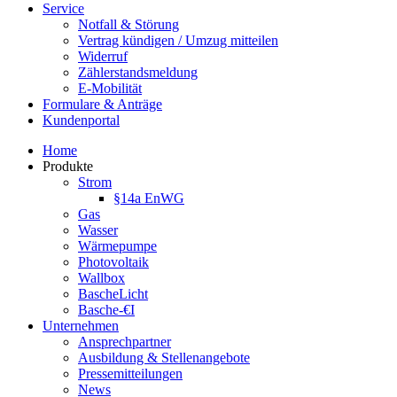
Service
Notfall & Störung
Vertrag kündigen / Umzug mitteilen
Widerruf
Zählerstandsmeldung
E-Mobilität
Formulare & Anträge
Kundenportal
Home
Produkte
Strom
§14a EnWG
Gas
Wasser
Wärmepumpe
Photovoltaik
Wallbox
BascheLicht
Basche-€I
Unternehmen
Ansprechpartner
Ausbildung & Stellenangebote
Pressemitteilungen
News