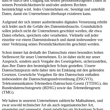
dass er durch den Umgang mit seinen personenbezogenen Daten in
seinem Persönlichkeitsrecht und/oder anderen Rechten
beeinträchtigt wird. Jedes Unternehmen etc. benötigt und unterhält
Daten, damit ein Unternehmen überhaupt existieren kann.
Aufgrund der sich immer ausbreitenden digitalen Vernetzung erhöht
sich leider auch die Gefahr des Datenmissbrauchs. Grundsätzlich
sollen jedoch nicht die Unternehmen geschützt werden, die etwa
Daten erheben, speichern oder verarbeiten. Vielmehr soll jeder
einzelne vor einem Datenmissbrauch und damit insbesondere vor
einer Verletzung seines Persönlichkeitsrechts geschützt werden.
Schon immer hat deshalb der Datenschutz einen besonders hohen
Stellenwert für unser Unternehmen. Es ist daher nicht nur unser
Anspruch, sondern auch Vorgabe des Gesetzgebers, sicherzustellen,
dass Ihre Daten den bestmöglichen Schutz genießen. Unsere
Datenschutzpraxis steht daher stets im Einklang mit den geltenden
Gesetzen. Gesetzliche Vorgaben für den Datenschutz enthalten
insbesondere die Datenschutzgrundverordnung (DSGVO),
Telekommunikation-Telemedien-Datenschutz-Gesetz (TTDSG), das
Bundesdatenschutzgesetz (BDSG) sowie das Telemediengesetz
(TMG).
Wir haben in unserem Unternehmen zahlreiche Maßnahmen, und
zwar sowohl technischer Art als auch organisatorischer Art,
eingeleitet und umgesetzt, damit möglichst ein lückenloser Schutz