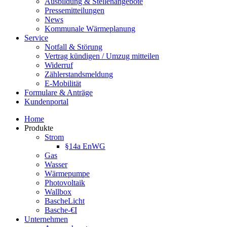
Ausbildung & Stellenangebote
Pressemitteilungen
News
Kommunale Wärmeplanung
Service
Notfall & Störung
Vertrag kündigen / Umzug mitteilen
Widerruf
Zählerstandsmeldung
E-Mobilität
Formulare & Anträge
Kundenportal
Home
Produkte
Strom
§14a EnWG
Gas
Wasser
Wärmepumpe
Photovoltaik
Wallbox
BascheLicht
Basche-€I
Unternehmen