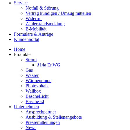
Service
Notfall & Störung
Vertrag kündigen / Umzug mitteilen
Widerruf
Zählerstandsmeldung
E-Mobilität
Formulare & Anträge
Kundenportal
Home
Produkte
Strom
§14a EnWG
Gas
Wasser
Wärmepumpe
Photovoltaik
Wallbox
BascheLicht
Basche-€I
Unternehmen
Ansprechpartner
Ausbildung & Stellenangebote
Pressemitteilungen
News