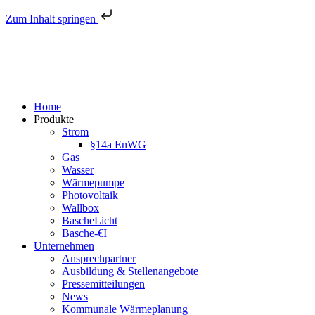
Zum Inhalt springen
Home
Produkte
Strom
§14a EnWG
Gas
Wasser
Wärmepumpe
Photovoltaik
Wallbox
BascheLicht
Basche-€I
Unternehmen
Ansprechpartner
Ausbildung & Stellenangebote
Pressemitteilungen
News
Kommunale Wärmeplanung