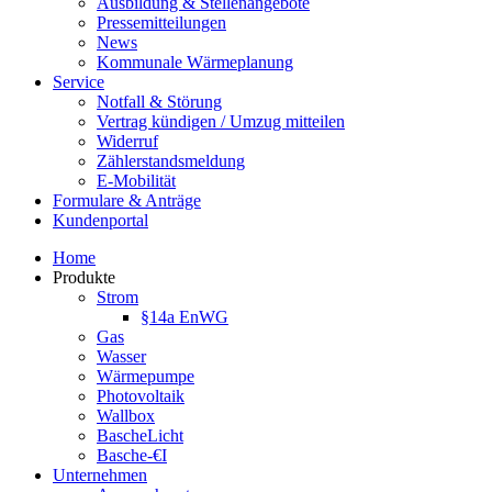
Ausbildung & Stellenangebote
Pressemitteilungen
News
Kommunale Wärmeplanung
Service
Notfall & Störung
Vertrag kündigen / Umzug mitteilen
Widerruf
Zählerstandsmeldung
E-Mobilität
Formulare & Anträge
Kundenportal
Home
Produkte
Strom
§14a EnWG
Gas
Wasser
Wärmepumpe
Photovoltaik
Wallbox
BascheLicht
Basche-€I
Unternehmen